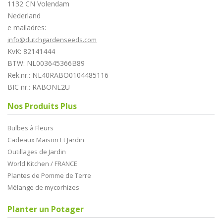
1132 CN Volendam
Nederland
e mailadres:
info@dutchgardenseeds.com
KvK: 82141444
BTW: NL003645366B89
Rek.nr.: NL40RABO0104485116
BIC nr.: RABONL2U
Nos Produits Plus
Bulbes à Fleurs
Cadeaux Maison Et Jardin
Outillages de Jardin
World Kitchen / FRANCE
Plantes de Pomme de Terre
Mélange de mycorhizes
Planter un Potager