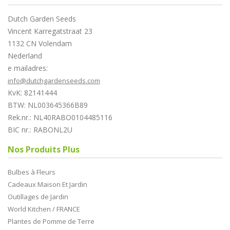
Dutch Garden Seeds
Vincent Karregatstraat 23
1132 CN Volendam
Nederland
e mailadres:
info@dutchgardenseeds.com
KvK: 82141444
BTW: NL003645366B89
Rek.nr.: NL40RABO0104485116
BIC nr.: RABONL2U
Nos Produits Plus
Bulbes à Fleurs
Cadeaux Maison Et Jardin
Outillages de Jardin
World Kitchen / FRANCE
Plantes de Pomme de Terre