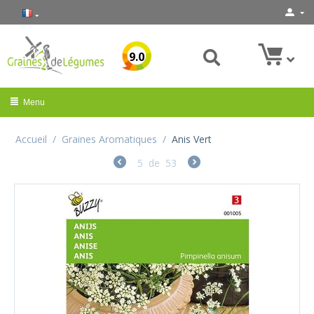
9.0
Menu
Accueil
/
Graines Aromatiques
/
Anis Vert
5
de
53