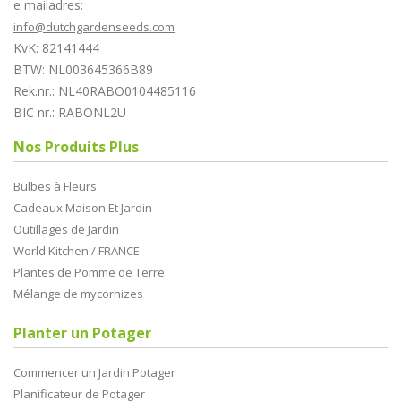
e mailadres:
info@dutchgardenseeds.com
KvK: 82141444
BTW: NL003645366B89
Rek.nr.: NL40RABO0104485116
BIC nr.: RABONL2U
Nos Produits Plus
Bulbes à Fleurs
Cadeaux Maison Et Jardin
Outillages de Jardin
World Kitchen / FRANCE
Plantes de Pomme de Terre
Mélange de mycorhizes
Planter un Potager
Commencer un Jardin Potager
Planificateur de Potager