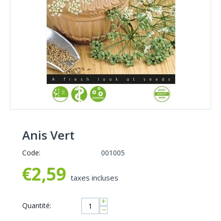
Anis Vert
Code:
001005
€
2,59
taxes incluses
+
Quantité:
−