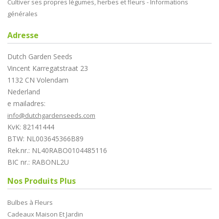
Cultiver ses propres légumes, herbes et fleurs - Informations
générales
Adresse
Dutch Garden Seeds
Vincent Karregatstraat 23
1132 CN Volendam
Nederland
e mailadres:
info@dutchgardenseeds.com
KvK: 82141444
BTW: NL003645366B89
Rek.nr.: NL40RABO0104485116
BIC nr.: RABONL2U
Nos Produits Plus
Bulbes à Fleurs
Cadeaux Maison Et Jardin