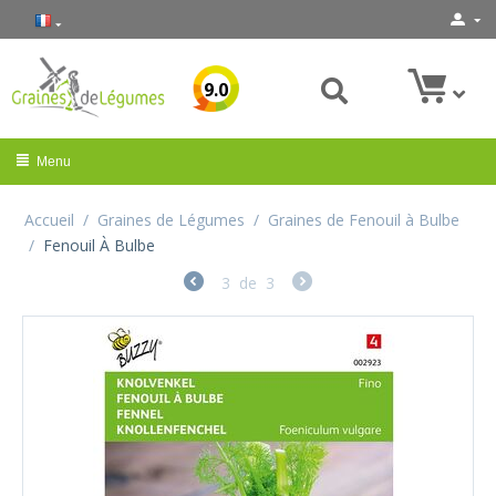
9.0
Menu
Accueil
/
Graines de Légumes
/
Graines de Fenouil à Bulbe
/
Fenouil À Bulbe
3
de
3