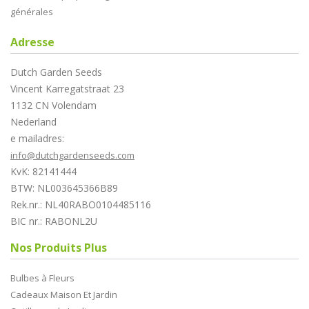
générales
Adresse
Dutch Garden Seeds
Vincent Karregatstraat 23
1132 CN Volendam
Nederland
e mailadres:
info@dutchgardenseeds.com
KvK: 82141444
BTW: NL003645366B89
Rek.nr.: NL40RABO0104485116
BIC nr.: RABONL2U
Nos Produits Plus
Bulbes à Fleurs
Cadeaux Maison Et Jardin