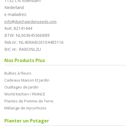
1132 CN Volendam
Nederland
e mailadres:
info@dutchgardenseeds.com
KvK: 82141444
BTW: NL003645366B89
Rek.nr.: NL40RABO0104485116
BIC nr.: RABONL2U
Nos Produits Plus
Bulbes à Fleurs
Cadeaux Maison Et Jardin
Outillages de Jardin
World Kitchen / FRANCE
Plantes de Pomme de Terre
Mélange de mycorhizes
Planter un Potager