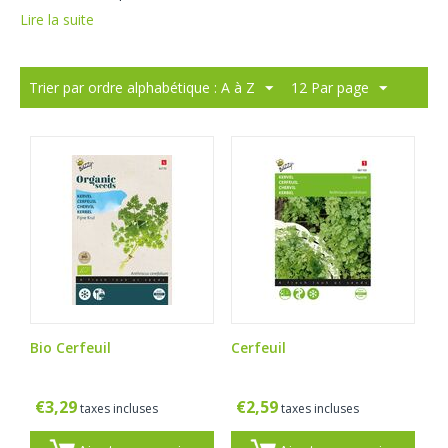
Lire la suite
Trier par ordre alphabétique : A à Z
12 Par page
Bio Cerfeuil
Cerfeuil
€
3,29
€
2,59
taxes incluses
taxes incluses