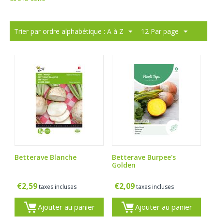
Trier par ordre alphabétique : A à Z
12 Par page
Betterave Blanche
Betterave Burpee's
Golden
€
2,59
€
2,09
taxes incluses
taxes incluses
Ajouter au panier
Ajouter au panier