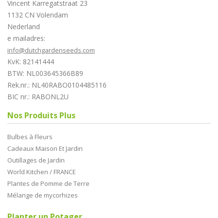
Vincent Karregatstraat 23
1132 CN Volendam
Nederland
e mailadres:
info@dutchgardenseeds.com
KvK: 82141444
BTW: NL003645366B89
Rek.nr.: NL40RABO0104485116
BIC nr.: RABONL2U
Nos Produits Plus
Bulbes à Fleurs
Cadeaux Maison Et Jardin
Outillages de Jardin
World Kitchen / FRANCE
Plantes de Pomme de Terre
Mélange de mycorhizes
Planter un Potager