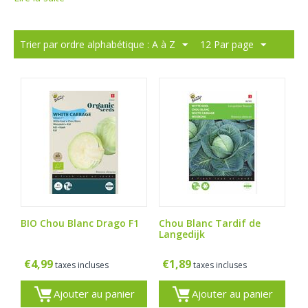
Trier par ordre alphabétique : A à Z
12 Par page
BIO Chou Blanc Drago F1
Chou Blanc Tardif de
Langedijk
€
4,99
€
1,89
taxes incluses
taxes incluses
Ajouter au panier
Ajouter au panier