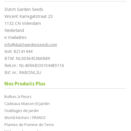
Dutch Garden Seeds
Vincent Karregatstraat 23
1132 CN Volendam
Nederland
e mailadres:
info@dutchgardenseeds.com
KvK: 82141444
BTW: NL003645366B89
Rek.nr.: NL40RABO0104485116
BIC nr.: RABONL2U
Nos Produits Plus
Bulbes à Fleurs
Cadeaux Maison Et Jardin
Outillages de Jardin
World Kitchen / FRANCE
Plantes de Pomme de Terre