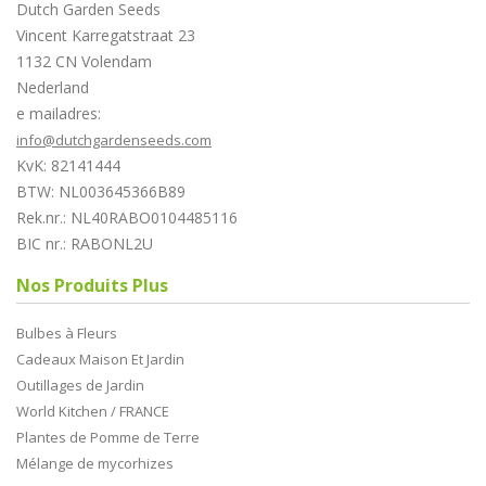
Dutch Garden Seeds
Vincent Karregatstraat 23
1132 CN Volendam
Nederland
e mailadres:
info@dutchgardenseeds.com
KvK: 82141444
BTW: NL003645366B89
Rek.nr.: NL40RABO0104485116
BIC nr.: RABONL2U
Nos Produits Plus
Bulbes à Fleurs
Cadeaux Maison Et Jardin
Outillages de Jardin
World Kitchen / FRANCE
Plantes de Pomme de Terre
Mélange de mycorhizes