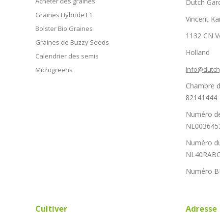
Acheter des graines
Dutch Gar
Graines Hybride F1
Vincent Ka
Bolster Bio Graines
1132 CN 
Graines de Buzzy Seeds
Holland
Calendrier des semis
info@dutc
Microgreens
Chambre d
82141444
Numéro de
NL003645
Numéro du
NL40RABO
Numéro B
Cultiver
Adresse