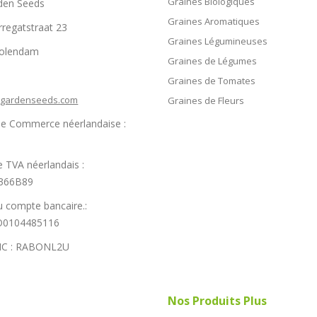
Graines Biologiques
den Seeds
Graines Aromatiques
rregatstraat 23
Graines Légumineuses
Volendam
Graines de Légumes
Graines de Tomates
hgardenseeds.com
Graines de Fleurs
e Commerce néerlandaise :
 TVA néerlandais :
366B89
 compte bancaire.:
0104485116
IC : RABONL2U
Nos Produits Plus