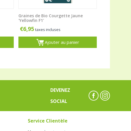
Graines de Bio Courgette Jaune
'Yellowfin F1'
€
6,95
taxes incluses
Ajouter au panier
DEVENEZ
SOCIAL
Service Clientèle