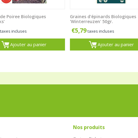
de Poiree Biologiques
Graines d'épinards Biologiques
ks'
'Winterreuzen' 50gr.
€
5,79
taxes incluses
taxes incluses
Ajouter au panier
Ajouter au panier
Nos produits