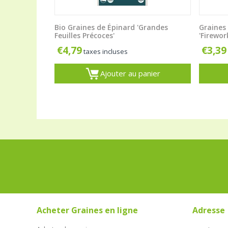
Bio Graines de Épinard 'Grandes
Graines 
Feuilles Précoces'
'Firewor
€
4,79
€
3,39
taxes incluses
Ajouter au panier
Acheter Graines en ligne
Adresse