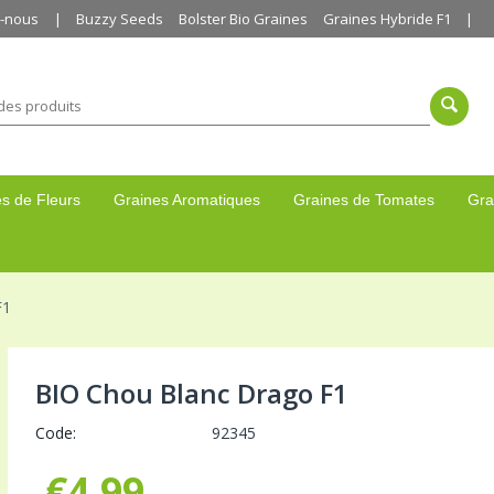
z-nous
Buzzy Seeds
Bolster Bio Graines
Graines Hybride F1
s de Fleurs
Graines Aromatiques
Graines de Tomates
Gra
F1
BIO Chou Blanc Drago F1
Code:
92345
€
4,99