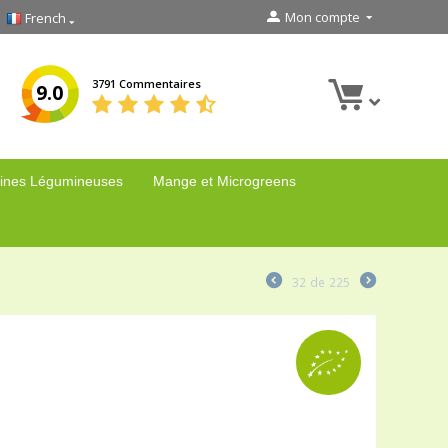
Mon compte
French
3791 Commentaires
9.0
ines Légumineuses
Mange et Microgreens
32
de
225