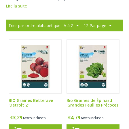
Lire la suite
Trier par ordre alphabétique : A à Z
12 Par page
BIO Graines Betterave
Bio Graines de Épinard
'Detroit 2"
'Grandes Feuilles Précoces'
€
3,29
€
4,79
taxes incluses
taxes incluses