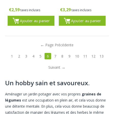
€
2,59
€
3,29
taxes incluses
taxes incluses
Ajouter au panier
Ajouter au panier
Page Précédente
1
2
3
4
5
6
7
8
9
10
11
12
13
Suivant
Un hobby sain et savoureux.
Aménager un jardin potager avec vos propres
graines de
légumes
est une occupation en plein air, et cela vous donne
une détente mentale. En plus, cela vous donne beaucoup de
satisfaction de manger des légumes et des herbes le même