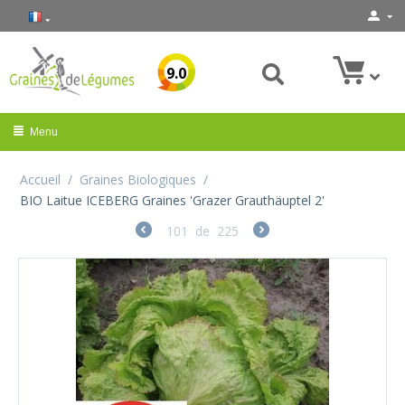
9.0
Menu
Accueil
/
Graines Biologiques
/
BIO Laitue ICEBERG Graines 'Grazer Grauthäuptel 2'
101
de
225