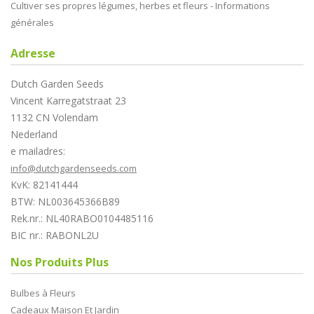
Cultiver ses propres légumes, herbes et fleurs - Informations
générales
Adresse
Dutch Garden Seeds
Vincent Karregatstraat 23
1132 CN Volendam
Nederland
e mailadres:
info@dutchgardenseeds.com
KvK: 82141444
BTW: NL003645366B89
Rek.nr.: NL40RABO0104485116
BIC nr.: RABONL2U
Nos Produits Plus
Bulbes à Fleurs
Cadeaux Maison Et Jardin