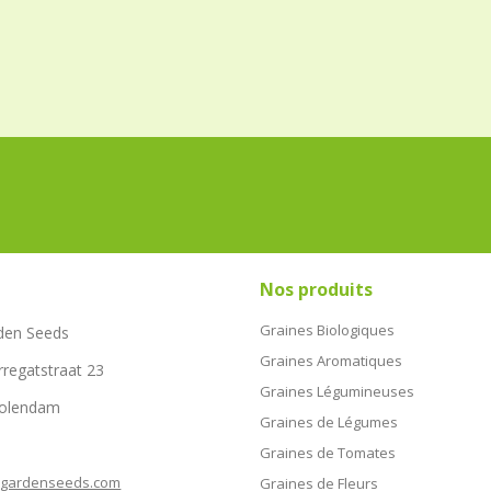
Nos produits
Graines Biologiques
den Seeds
Graines Aromatiques
rregatstraat 23
Graines Légumineuses
Volendam
Graines de Légumes
Graines de Tomates
hgardenseeds.com
Graines de Fleurs