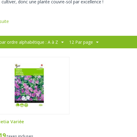
à cultiver, donc une plante couvre-sol par excellence !
 suite
 par ordre alphabétique : A à Z
12 Par page
ietia Variée
,19
taxes incluses