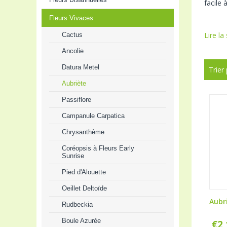
facile 
Fleurs Vivaces
Lire la
Cactus
Ancolie
Datura Metel
Trier
Aubriète
Passiflore
Campanule Carpatica
Chrysanthème
Coréopsis à Fleurs Early
Sunrise
Pied d'Alouette
Oeillet Deltoïde
Aubr
Rudbeckia
Boule Azurée
€
2