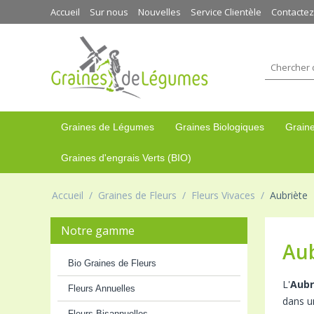
Accueil
Sur nous
Nouvelles
Service Clientèle
Contacte
Graines de Légumes
Graines Biologiques
Graine
Graines d'engrais Verts (BIO)
Accueil
/
Graines de Fleurs
/
Fleurs Vivaces
/
Aubriète
Notre gamme
Aub
Bio Graines de Fleurs
L'
Aubr
Fleurs Annuelles
dans un
Fleurs Bisannuelles