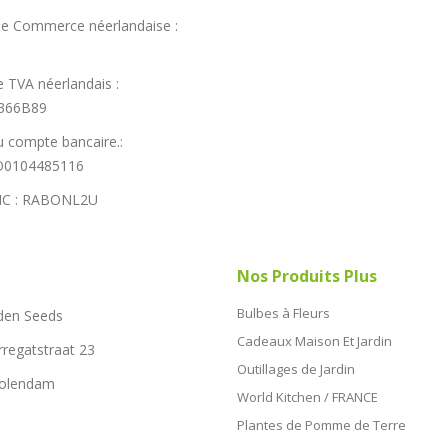
e Commerce néerlandaise :
 TVA néerlandais :
366B89
 compte bancaire.:
0104485116
IC : RABONL2U
Nos Produits Plus
Bulbes à Fleurs
den Seeds
Cadeaux Maison Et Jardin
rregatstraat 23
Outillages de Jardin
Volendam
World Kitchen / FRANCE
Plantes de Pomme de Terre