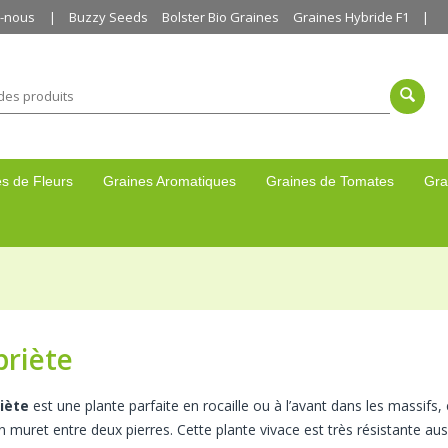
z-nous
Buzzy Seeds
Bolster Bio Graines
Graines Hybride F1
s de Fleurs
Graines Aromatiques
Graines de Tomates
Gra
riète
iète
est une plante parfaite en rocaille ou à l’avant dans les massif
 muret entre deux pierres. Cette plante vivace est très résistante aussi