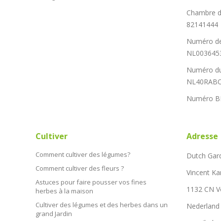
Chambre d
82141444
Numéro de
NL003645
Numéro du
NL40RABO
Numéro B
Cultiver
Adresse
Comment cultiver des légumes?
Dutch Gar
Comment cultiver des fleurs ?
Vincent Ka
Astuces pour faire pousser vos fines
1132 CN 
herbes à la maison
Cultiver des légumes et des herbes dans un
Nederland
grand Jardin