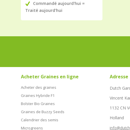
Commandé aujourd'hui =
Traité aujourd'hui
Acheter Graines en ligne
Adresse
Acheter des graines
Dutch Gar
Graines Hybride F1
Vincent Ka
Bolster Bio Graines
1132 CN 
Graines de Buzzy Seeds
Holland
Calendrier des semis
info@dutc
Microgreens