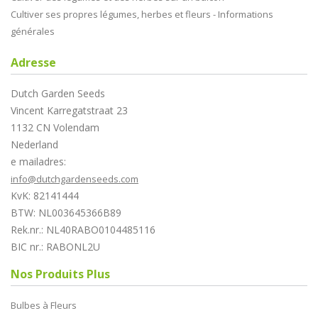
Cultiver ses propres légumes, herbes et fleurs - Informations
générales
Adresse
Dutch Garden Seeds
Vincent Karregatstraat 23
1132 CN Volendam
Nederland
e mailadres:
info@dutchgardenseeds.com
KvK: 82141444
BTW: NL003645366B89
Rek.nr.: NL40RABO0104485116
BIC nr.: RABONL2U
Nos Produits Plus
Bulbes à Fleurs