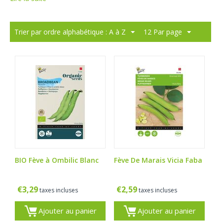
Trier par ordre alphabétique : A à Z
12 Par page
BIO Fève à Ombilic Blanc
Fève De Marais Vicia Faba
€
3,29
€
2,59
taxes incluses
taxes incluses
Ajouter au panier
Ajouter au panier