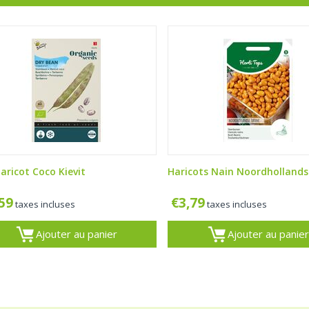
aricot Coco Kievit
Haricots Nain Noordhollands
,59
€
3,79
taxes incluses
taxes incluses
Ajouter au panier
Ajouter au panier