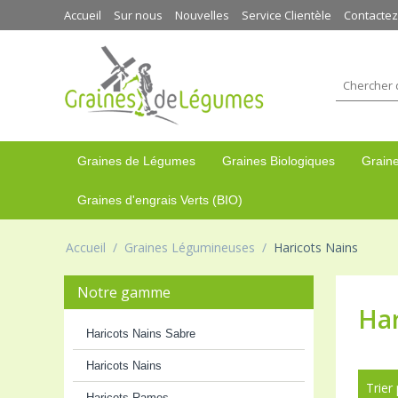
Accueil
Sur nous
Nouvelles
Service Clientèle
Contacte
Graines de Légumes
Graines Biologiques
Graine
Graines d'engrais Verts (BIO)
Accueil
/
Graines Légumineuses
/
Haricots Nains
Notre gamme
Har
Haricots Nains Sabre
Haricots Nains
Trier
Haricots Rames