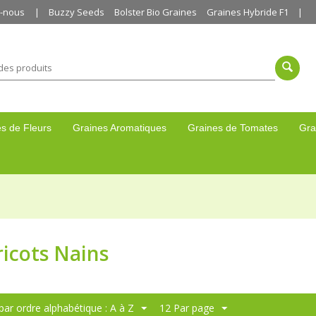
z-nous
Buzzy Seeds
Bolster Bio Graines
Graines Hybride F1
s de Fleurs
Graines Aromatiques
Graines de Tomates
Gra
icots Nains
 par ordre alphabétique : A à Z
12 Par page