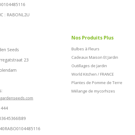
0104485116
IC : RABONL2U
Nos Produits Plus
Bulbes à Fleurs
den Seeds
Cadeaux Maison Et Jardin
rregatstraat 23
Outillages de Jardin
Volendam
World Kitchen / FRANCE
Plantes de Pomme de Terre
s:
Mélange de mycorhizes
hgardenseeds.com
1444
03645366B89
NL40RABO0104485116