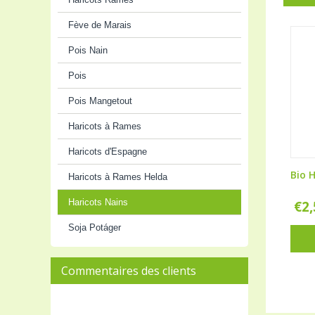
Fève de Marais
Pois Nain
Pois
Pois Mangetout
Haricots à Rames
Haricots d'Espagne
Bio H
Haricots à Rames Helda
Haricots Nains
€
2
Soja Potáger
Commentaires des clients