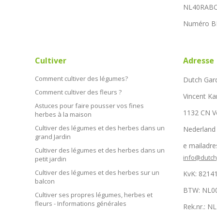
NL40RABO
Numéro B
Cultiver
Adresse
Comment cultiver des légumes?
Dutch Gar
Comment cultiver des fleurs ?
Vincent Ka
Astuces pour faire pousser vos fines
1132 CN 
herbes à la maison
Cultiver des légumes et des herbes dans un
Nederland
grand Jardin
e mailadre
Cultiver des légumes et des herbes dans un
info@dutc
petit jardin
Cultiver des légumes et des herbes sur un
KvK: 8214
balcon
BTW: NL0
Cultiver ses propres légumes, herbes et
fleurs - Informations générales
Rek.nr.: 