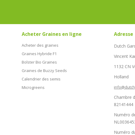
Acheter Graines en ligne
Adresse
Acheter des graines
Dutch Gar
Graines Hybride F1
Vincent Ka
Bolster Bio Graines
1132 CN 
Graines de Buzzy Seeds
Holland
Calendrier des semis
info@dutc
Microgreens
Chambre d
82141444
Numéro de
NL003645
Numéro du