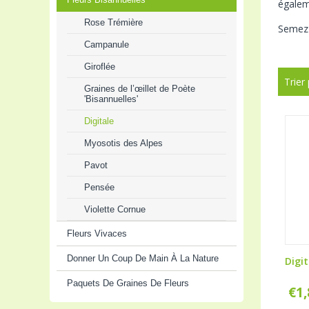
égalem
Rose Trémière
Semez
Campanule
Giroflée
Trier
Graines de l’œillet de Poète
'Bisannuelles'
Digitale
Myosotis des Alpes
Pavot
Pensée
Violette Cornue
Fleurs Vivaces
Donner Un Coup De Main À La Nature
Digit
Paquets De Graines De Fleurs
€
1