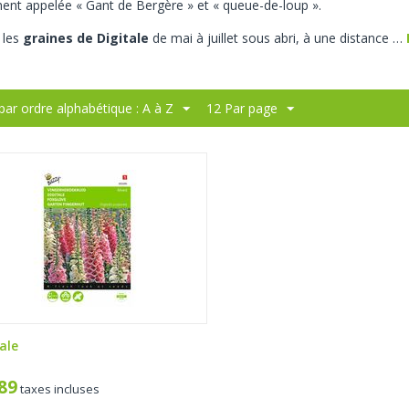
ent appelée « Gant de Bergère » et « queue-de-loup ».
 les
graines de Digitale
de mai à juillet sous abri, à une distance
…
 par ordre alphabétique : A à Z
12 Par page
ale
,89
taxes incluses