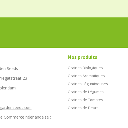
Nos produits
Graines Biologiques
den Seeds
Graines Aromatiques
rregatstraat 23
Graines Légumineuses
Volendam
Graines de Légumes
Graines de Tomates
hgardenseeds.com
Graines de Fleurs
e Commerce néerlandaise :