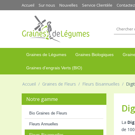
Accueil
Sur nous
Nouvelles
Service Clientèle
Contacte
Graines de Légumes
Graines Biologiques
Graine
Graines d'engrais Verts (BIO)
Accueil
/
Graines de Fleurs
/
Fleurs Bisannuelles
/
Digi
Notre gamme
Dig
Bio Graines de Fleurs
La
Dig
Fleurs Annuelles
de 100
Fleurs Bisannuelles