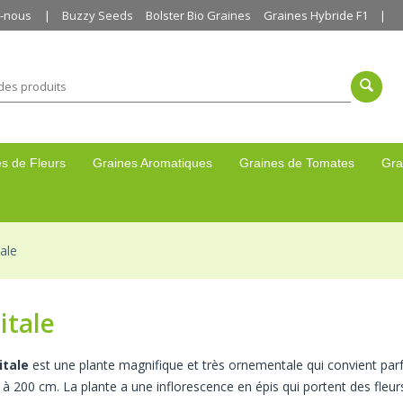
z-nous
Buzzy Seeds
Bolster Bio Graines
Graines Hybride F1
s de Fleurs
Graines Aromatiques
Graines de Tomates
Gra
tale
itale
itale
est une plante magnifique et très ornementale qui convient parf
 à 200 cm. La plante a une inflorescence en épis qui portent des fleur