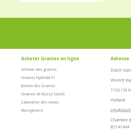
Acheter Graines en ligne
Adresse
Acheter des graines
Dutch Gar
Graines Hybride F1
Vincent Ka
Bolster Bio Graines
1132 CN 
Graines de Buzzy Seeds
Holland
Calendrier des semis
info@dutc
Microgreens
Chambre d
82141444