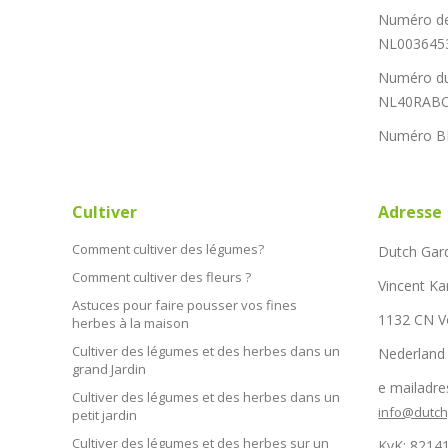
Numéro de
NL003645
Numéro du
NL40RABO
Numéro B
Cultiver
Adresse
Comment cultiver des légumes?
Dutch Gar
Comment cultiver des fleurs ?
Vincent Ka
Astuces pour faire pousser vos fines
1132 CN 
herbes à la maison
Cultiver des légumes et des herbes dans un
Nederland
grand Jardin
e mailadre
Cultiver des légumes et des herbes dans un
info@dutc
petit jardin
Cultiver des légumes et des herbes sur un
KvK: 8214