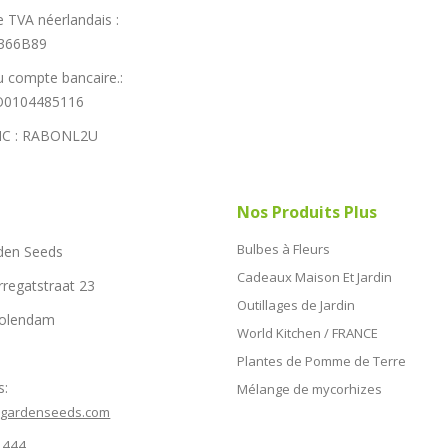
 TVA néerlandais :
366B89
 compte bancaire.:
0104485116
IC : RABONL2U
Nos Produits Plus
Bulbes à Fleurs
den Seeds
Cadeaux Maison Et Jardin
rregatstraat 23
Outillages de Jardin
Volendam
World Kitchen / FRANCE
Plantes de Pomme de Terre
s:
Mélange de mycorhizes
hgardenseeds.com
1444