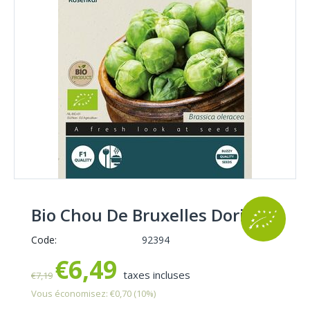
Bio Chou De Bruxelles Doric F1
Code:
92394
€
6,49
taxes incluses
€
7,19
Vous économisez:
€
0,70
(
10
%)