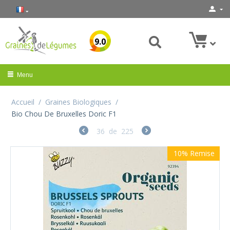
9.0
Menu
Accueil
/
Graines Biologiques
/
Bio Chou De Bruxelles Doric F1
36
de
225
10%
Remise