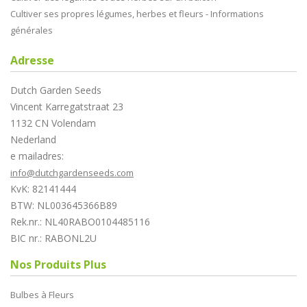
Cultiver ses propres légumes, herbes et fleurs - Informations
générales
Adresse
Dutch Garden Seeds
Vincent Karregatstraat 23
1132 CN Volendam
Nederland
e mailadres:
info@dutchgardenseeds.com
KvK: 82141444
BTW: NL003645366B89
Rek.nr.: NL40RABO0104485116
BIC nr.: RABONL2U
Nos Produits Plus
Bulbes à Fleurs