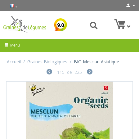
9.0
Menu
Accueil
/
Graines Biologiques
/
BIO Mesclun Asiatique
115
de
225