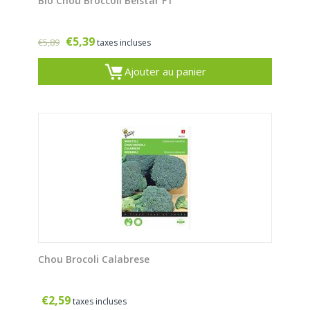
Bio Chou Broccoli Belstar F1
€
5,39
€
5,89
taxes incluses
Ajouter au panier
Chou Brocoli Calabrese
€
2,59
taxes incluses