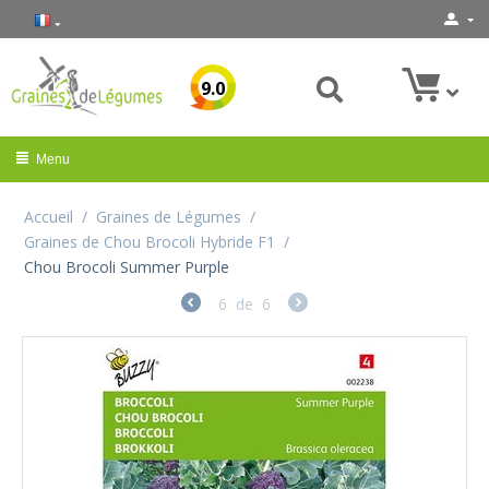
9.0
Menu
Accueil
/
Graines de Légumes
/
Graines de Chou Brocoli Hybride F1
/
Chou Brocoli Summer Purple
6
de
6