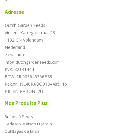
Adresse
Dutch Garden Seeds
Vincent Karregatstraat 23
1132 CN Volendam
Nederland
e mailadres:
info@dutchgardenseeds.com
KvK: 82141444
BTW: NL003645366B89
Rek.nr.: NL40RABO0104485116
BIC nr.: RABONL2U
Nos Produits Plus
Bulbes à Fleurs
Cadeaux Maison Et Jardin
Outillages de Jardin