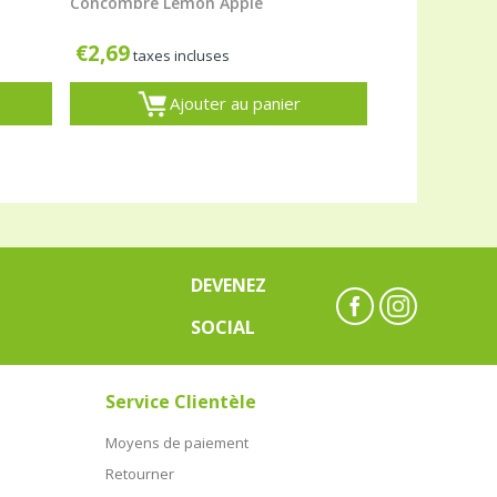
Concombre Lemon Apple
€
2,69
taxes incluses
Ajouter au panier
DEVENEZ
SOCIAL
Service Clientèle
Moyens de paiement
Retourner