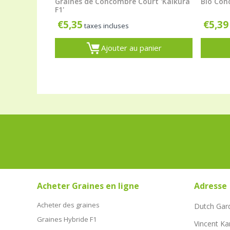
Graines de Concombre Court 'Kaikura
Bio Con
F1'
€
5,35
€
5,39
taxes incluses
Ajouter au panier
Acheter Graines en ligne
Adresse
Acheter des graines
Dutch Gar
Graines Hybride F1
Vincent Ka