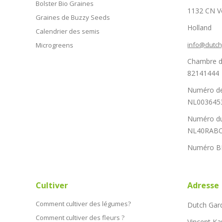
Bolster Bio Graines
1132 CN 
Graines de Buzzy Seeds
Holland
Calendrier des semis
info@dutc
Microgreens
Chambre d
82141444
Numéro de
NL003645
Numéro du
NL40RABO
Numéro B
Cultiver
Adresse
Comment cultiver des légumes?
Dutch Gar
Comment cultiver des fleurs ?
Vincent Ka