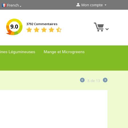
Mon compte
French
3792 Commentaires
9.0
ines Légumineuses
Mange et Microgreens
8
de
13