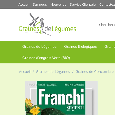
Accueil
Sur nous
Nouvelles
Service Clientèle
Contacte
Graines de Légumes
Graines Biologiques
Graine
Graines d'engrais Verts (BIO)
Accueil
/
Graines de Légumes
/
Graines de Concombre 