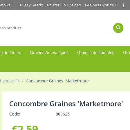
z-nous
Buzzy Seeds
Bolster Bio Graines
Graines Hybride F1
s de Fleurs
Graines Aromatiques
Graines de Tomates
Gra
Hybride F1
/
Concombre Graines 'Marketmore'
Concombre Graines 'Marketmore'
Code:
880625
€
2,59