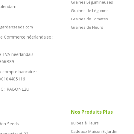
Graines Légumineuses
Volendam
Graines de Légumes
Graines de Tomates
hgardenseeds.com
Graines de Fleurs
e Commerce néerlandaise :
 TVA néerlandais :
366B89
 compte bancaire.:
0104485116
IC : RABONL2U
Nos Produits Plus
Bulbes à Fleurs
den Seeds
Cadeaux Maison Et Jardin
rregatstraat 23