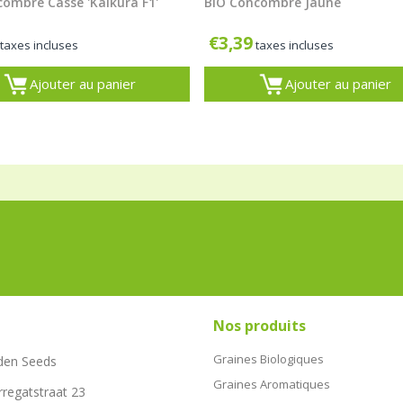
combre Casse 'Kaikura F1'
BIO Concombre Jaune
€
3,39
taxes incluses
taxes incluses
Ajouter au panier
Ajouter au panier
Nos produits
Graines Biologiques
den Seeds
Graines Aromatiques
rregatstraat 23