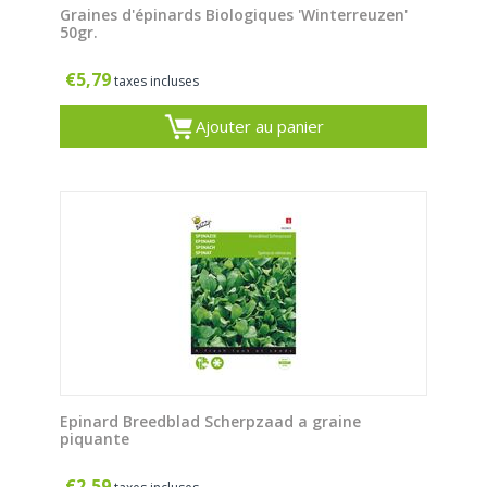
Graines d'épinards Biologiques 'Winterreuzen'
50gr.
€
5,79
taxes incluses
Ajouter au panier
Epinard Breedblad Scherpzaad a graine
piquante
€
2,59