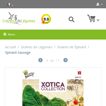
9.0
Menu
Accueil
/
Graines de Légumes
/
Graines de Épinard
/
Epinard Sauvage
9
de
11