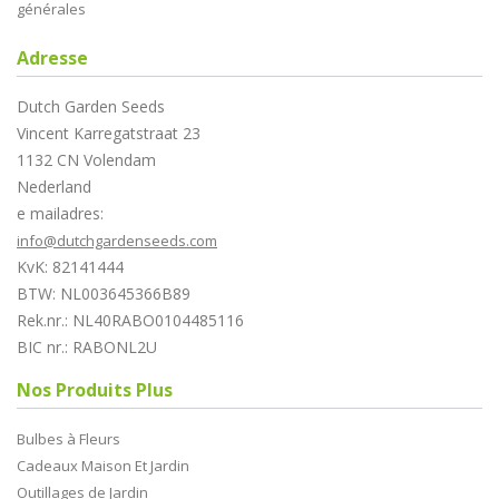
générales
Adresse
Dutch Garden Seeds
Vincent Karregatstraat 23
1132 CN Volendam
Nederland
e mailadres:
info@dutchgardenseeds.com
KvK: 82141444
BTW: NL003645366B89
Rek.nr.: NL40RABO0104485116
BIC nr.: RABONL2U
Nos Produits Plus
Bulbes à Fleurs
Cadeaux Maison Et Jardin
Outillages de Jardin