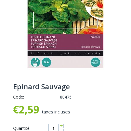
Epinard Sauvage
Code:
80475
€
2,59
taxes incluses
+
Quantité:
−