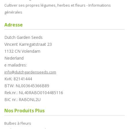
Cultiver ses propres légumes, herbes et fleurs - Informations
générales
Adresse
Dutch Garden Seeds
Vincent Karregatstraat 23
1132 CN Volendam
Nederland
e mailadres:
info@dutchgardenseeds.com
KvK: 82141444
BTW: NL003645366B89
Rek.nr.: NL40RABO0104485116
BIC nr.: RABONL2U
Nos Produits Plus
Bulbes à Fleurs