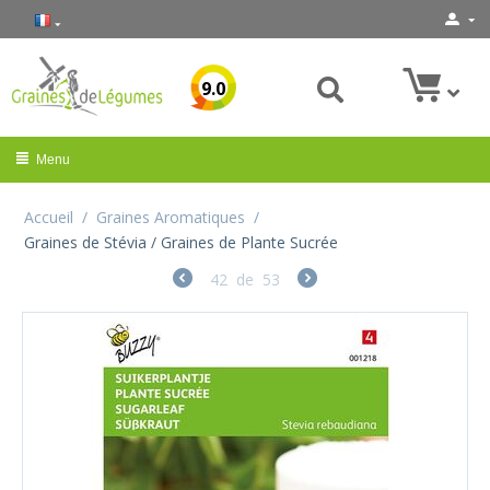
9.0
Menu
Accueil
/
Graines Aromatiques
/
Graines de Stévia / Graines de Plante Sucrée
42
de
53