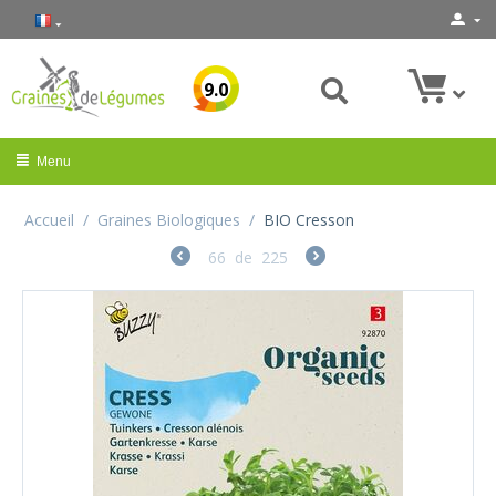
9.0
Menu
Accueil
/
Graines Biologiques
/
BIO Cresson
66
de
225