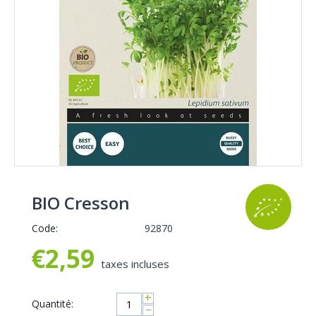
BIO Cresson
Code:
92870
€
2,59
taxes incluses
+
Quantité:
−