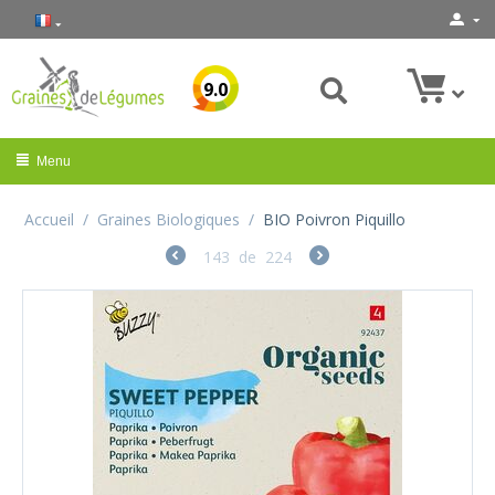
9.0
Menu
Accueil
/
Graines Biologiques
/
BIO Poivron Piquillo
143
de
224