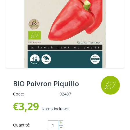
BIO Poivron Piquillo
Code:
92437
€
3,29
taxes incluses
+
Quantité:
−