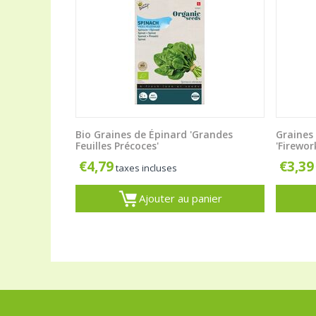
Bio Graines de Épinard 'Grandes
Graines 
Feuilles Précoces'
'Firewor
€
4,79
€
3,39
taxes incluses
Ajouter au panier