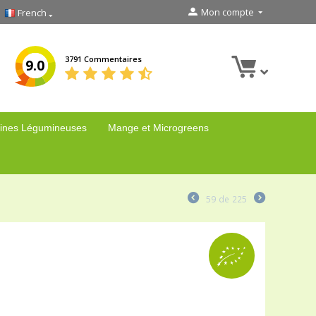
Mon compte
French
3791 Commentaires
9.0
ines Légumineuses
Mange et Microgreens
59
de
225