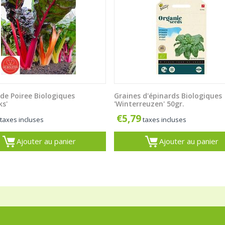
de Poiree Biologiques
Graines d'épinards Biologiques
ks'
'Winterreuzen' 50gr.
€
5,79
taxes incluses
taxes incluses
Ajouter au panier
Ajouter au panier