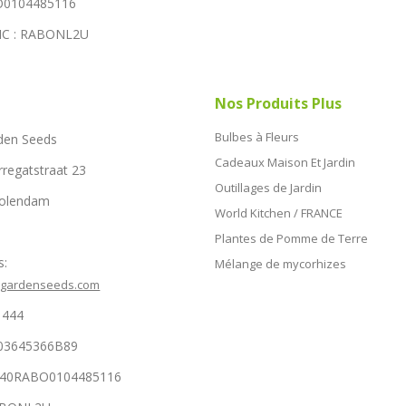
0104485116
IC : RABONL2U
Nos Produits Plus
Bulbes à Fleurs
den Seeds
Cadeaux Maison Et Jardin
rregatstraat 23
Outillages de Jardin
Volendam
World Kitchen / FRANCE
Plantes de Pomme de Terre
s:
Mélange de mycorhizes
hgardenseeds.com
1444
03645366B89
NL40RABO0104485116