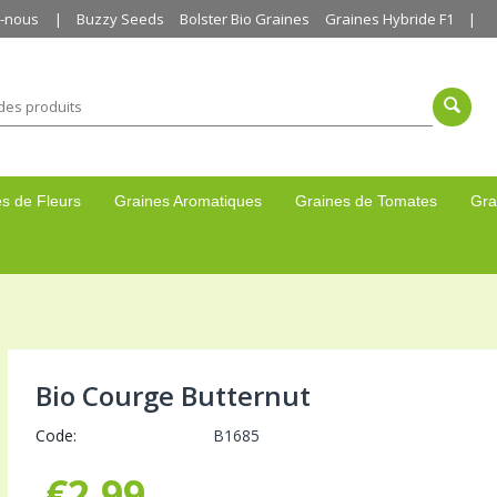
z-nous
Buzzy Seeds
Bolster Bio Graines
Graines Hybride F1
s de Fleurs
Graines Aromatiques
Graines de Tomates
Gra
Bio Courge Butternut
Code:
B1685
€
2,99