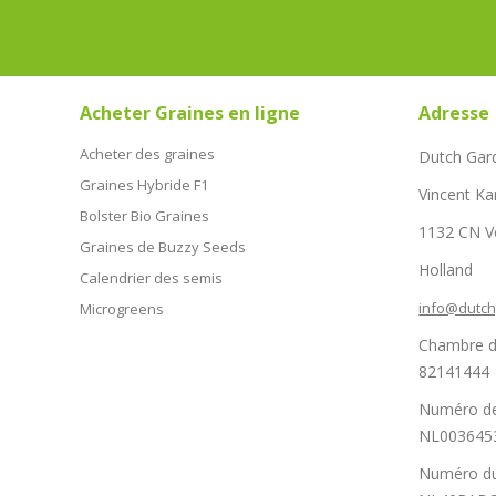
Acheter Graines en ligne
Adresse
Acheter des graines
Dutch Gar
Graines Hybride F1
Vincent Ka
Bolster Bio Graines
1132 CN 
Graines de Buzzy Seeds
Holland
Calendrier des semis
info@dutc
Microgreens
Chambre d
82141444
Numéro de
NL003645
Numéro du