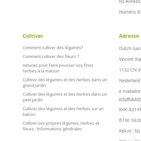
NL40RABO
Numéro B
Cultiver
Adresse
Comment cultiver des légumes?
Dutch Gar
Comment cultiver des fleurs ?
Vincent Ka
Astuces pour faire pousser vos fines
1132 CN 
herbes à la maison
Cultiver des légumes et des herbes dans un
Nederland
grand Jardin
e mailadre
Cultiver des légumes et des herbes dans un
info@dutc
petit jardin
Cultiver des légumes et des herbes sur un
KvK: 8214
balcon
BTW: NL0
Cultiver ses propres légumes, herbes et
fleurs - Informations générales
Rek.nr.: 