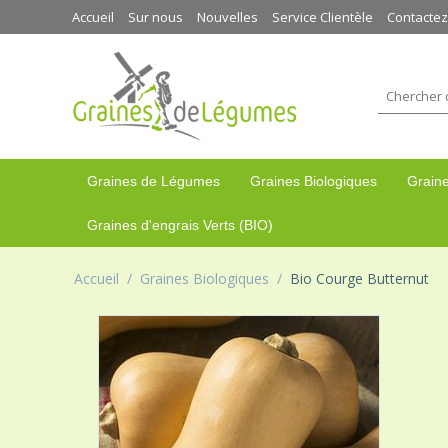
Accueil
Sur nous
Nouvelles
Service Clientèle
Contacte
Graines de Légumes
Graines Biologiques
Graine
Graines d'engrais Verts (BIO)
Accueil
/
Graines Biologiques
/
Bio Courge Butternut