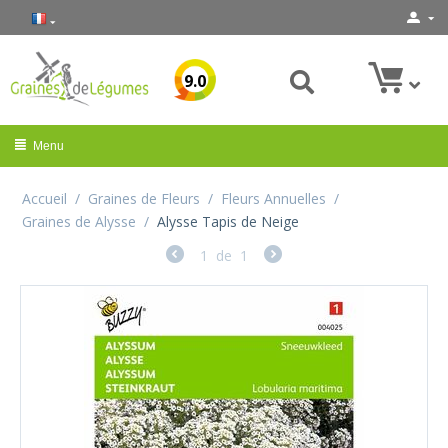
9.0
Menu
Accueil
/
Graines de Fleurs
/
Fleurs Annuelles
/
Graines de Alysse
/
Alysse Tapis de Neige
1
de
1