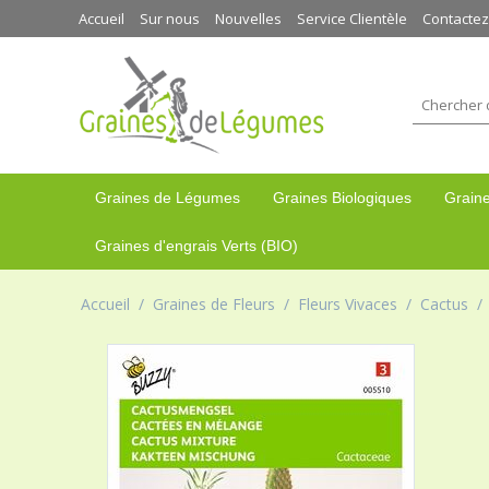
Accueil
Sur nous
Nouvelles
Service Clientèle
Contacte
Graines de Légumes
Graines Biologiques
Graine
Graines d'engrais Verts (BIO)
Accueil
/
Graines de Fleurs
/
Fleurs Vivaces
/
Cactus
/