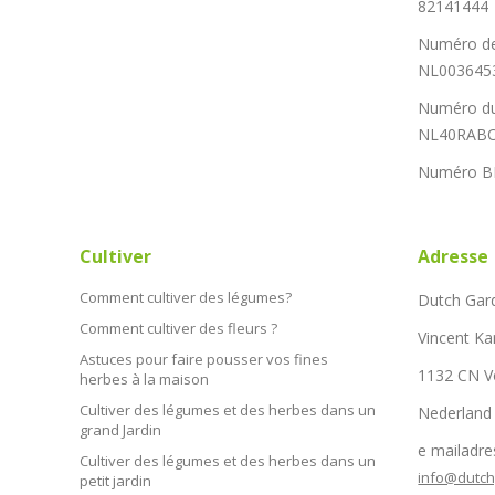
82141444
Numéro de
NL003645
Numéro du
NL40RABO
Numéro B
Cultiver
Adresse
Comment cultiver des légumes?
Dutch Gar
Comment cultiver des fleurs ?
Vincent Ka
Astuces pour faire pousser vos fines
1132 CN 
herbes à la maison
Cultiver des légumes et des herbes dans un
Nederland
grand Jardin
e mailadre
Cultiver des légumes et des herbes dans un
info@dutc
petit jardin