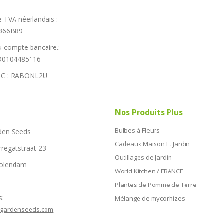
 TVA néerlandais :
366B89
 compte bancaire.:
0104485116
IC : RABONL2U
Nos Produits Plus
Bulbes à Fleurs
den Seeds
Cadeaux Maison Et Jardin
rregatstraat 23
Outillages de Jardin
Volendam
World Kitchen / FRANCE
Plantes de Pomme de Terre
s:
Mélange de mycorhizes
hgardenseeds.com