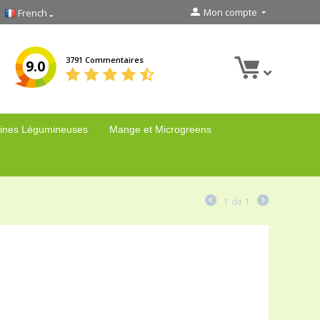
Mon compte
French
3791 Commentaires
9.0
ines Légumineuses
Mange et Microgreens
1
de
1