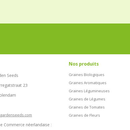
Nos produits
Graines Biologiques
den Seeds
Graines Aromatiques
rregatstraat 23
Graines Légumineuses
Volendam
Graines de Légumes
Graines de Tomates
hgardenseeds.com
Graines de Fleurs
e Commerce néerlandaise :