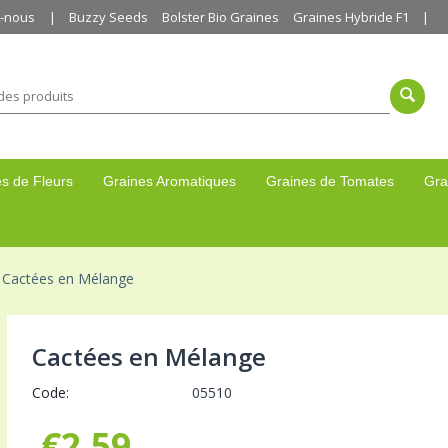
z-nous
Buzzy Seeds
Bolster Bio Graines
Graines Hybride F1
s de Fleurs
Graines Aromatiques
Graines de Tomates
Gra
Cactées en Mélange
Cactées en Mélange
Code:
05510
€
2,59