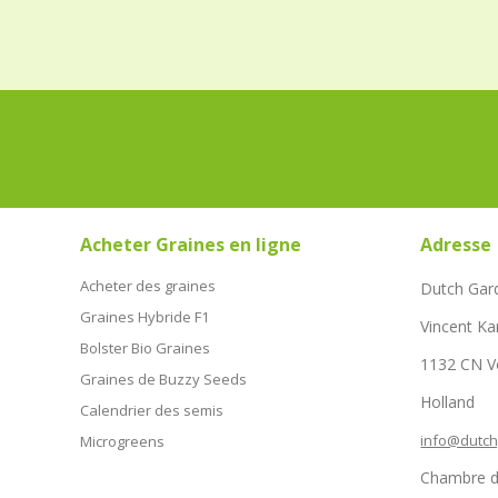
Acheter Graines en ligne
Adresse
Acheter des graines
Dutch Gar
Graines Hybride F1
Vincent Ka
Bolster Bio Graines
1132 CN 
Graines de Buzzy Seeds
Holland
Calendrier des semis
info@dutc
Microgreens
Chambre d