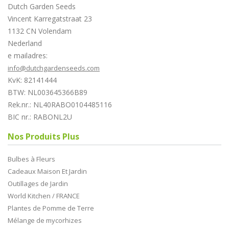
Dutch Garden Seeds
Vincent Karregatstraat 23
1132 CN Volendam
Nederland
e mailadres:
info@dutchgardenseeds.com
KvK: 82141444
BTW: NL003645366B89
Rek.nr.: NL40RABO0104485116
BIC nr.: RABONL2U
Nos Produits Plus
Bulbes à Fleurs
Cadeaux Maison Et Jardin
Outillages de Jardin
World Kitchen / FRANCE
Plantes de Pomme de Terre
Mélange de mycorhizes