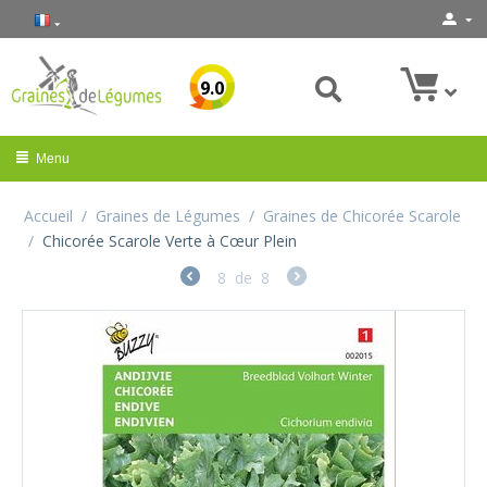
9.0
Menu
Accueil
/
Graines de Légumes
/
Graines de Chicorée Scarole
/
Chicorée Scarole Verte à Cœur Plein
8
de
8