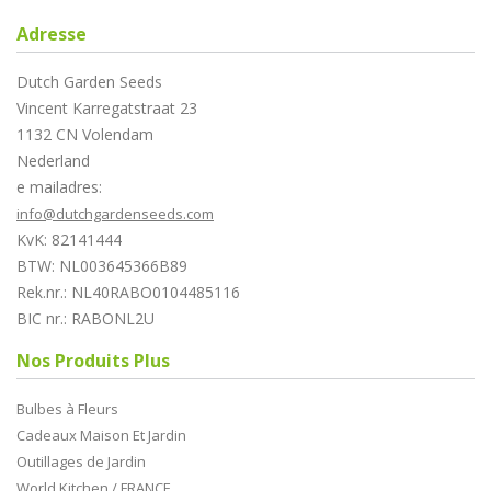
Adresse
Dutch Garden Seeds
Vincent Karregatstraat 23
1132 CN Volendam
Nederland
e mailadres:
info@dutchgardenseeds.com
KvK: 82141444
BTW: NL003645366B89
Rek.nr.: NL40RABO0104485116
BIC nr.: RABONL2U
Nos Produits Plus
Bulbes à Fleurs
Cadeaux Maison Et Jardin
Outillages de Jardin
World Kitchen / FRANCE