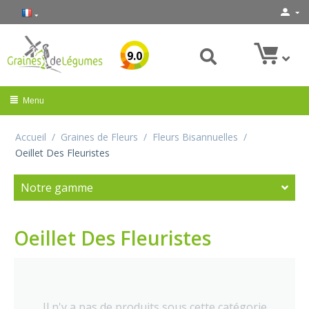
9.0
Menu
Accueil
/
Graines de Fleurs
/
Fleurs Bisannuelles
/
Oeillet Des Fleuristes
Notre gamme
Oeillet Des Fleuristes
Il n'y a pas de produits sous cette catégorie