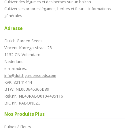
Cultiver des légumes et des herbes sur un balcon
Cultiver ses propres légumes, herbes et fleurs - Informations
générales
Adresse
Dutch Garden Seeds
Vincent Karregatstraat 23
1132 CN Volendam
Nederland
e mailadres:
info@dutchgardenseeds.com
KvK: 82141444
BTW: NL003645366B89
Rek.nr.: NL40RABO0104485116
BIC nr.: RABONL2U
Nos Produits Plus
Bulbes à Fleurs