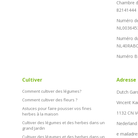
Chambre d
82141444
Numéro de
NL003645
Numéro du
NL40RABO
Numéro B
Cultiver
Adresse
Comment cultiver des légumes?
Dutch Gar
Comment cultiver des fleurs ?
Vincent Ka
Astuces pour faire pousser vos fines
1132 CN 
herbes à la maison
Cultiver des légumes et des herbes dans un
Nederland
grand Jardin
e mailadre
Cultiver des légumes et des herbes dans un