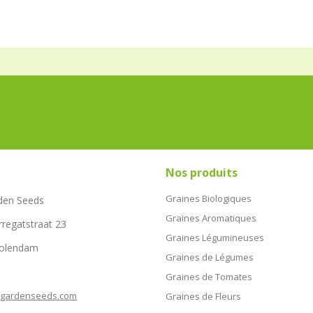
Nos produits
Graines Biologiques
den Seeds
Graines Aromatiques
rregatstraat 23
Graines Légumineuses
Volendam
Graines de Légumes
Graines de Tomates
hgardenseeds.com
Graines de Fleurs