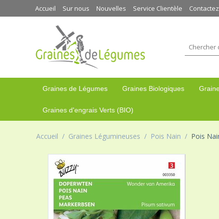
Accueil
Sur nous
Nouvelles
Service Clientèle
Contacte
Graines de Légumes
Graines Biologiques
Graine
Graines d'engrais Verts (BIO)
Accueil
/
Graines Légumineuses
/
Pois Nain
/
Pois Nai