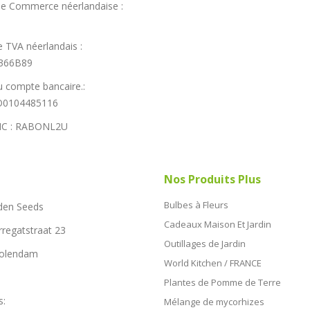
e Commerce néerlandaise :
 TVA néerlandais :
366B89
 compte bancaire.:
0104485116
IC : RABONL2U
Nos Produits Plus
Bulbes à Fleurs
den Seeds
Cadeaux Maison Et Jardin
rregatstraat 23
Outillages de Jardin
Volendam
World Kitchen / FRANCE
Plantes de Pomme de Terre
s:
Mélange de mycorhizes