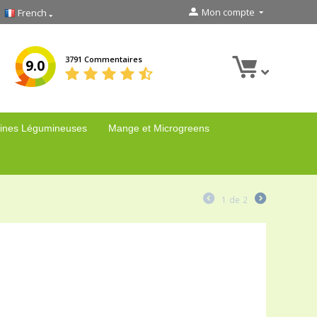
Mon compte
French
3791 Commentaires
9.0
ines Légumineuses
Mange et Microgreens
1
de
2