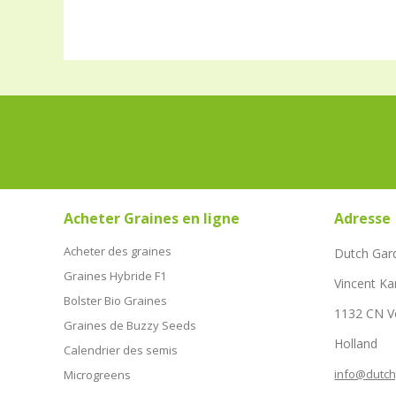
Acheter Graines en ligne
Adresse
Acheter des graines
Dutch Gar
Graines Hybride F1
Vincent Ka
Bolster Bio Graines
1132 CN 
Graines de Buzzy Seeds
Holland
Calendrier des semis
info@dutc
Microgreens