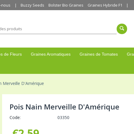
z-nous
Buzzy Seeds
Bolster Bio Graines
Graines Hybride F1
s de Fleurs
Graines Aromatiques
Graines de Tomates
Gra
n Merveille D'Amérique
Pois Nain Merveille D'Amérique
Code:
03350
€
2,59