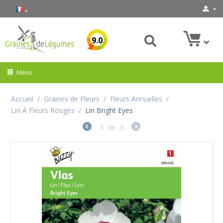
9.0
Menu
Accueil
/
Graines de Fleurs
/
Fleurs Annuelles
/
Lin À Fleurs Rouges
/
Lin Bright Eyes
3
de
3