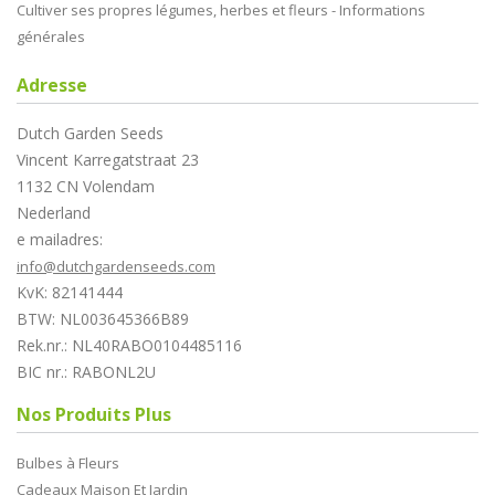
Cultiver ses propres légumes, herbes et fleurs - Informations
générales
Adresse
Dutch Garden Seeds
Vincent Karregatstraat 23
1132 CN Volendam
Nederland
e mailadres:
info@dutchgardenseeds.com
KvK: 82141444
BTW: NL003645366B89
Rek.nr.: NL40RABO0104485116
BIC nr.: RABONL2U
Nos Produits Plus
Bulbes à Fleurs
Cadeaux Maison Et Jardin