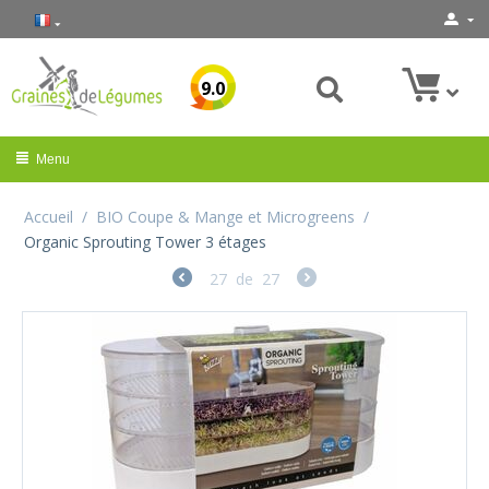
9.0
Menu
Accueil
/
BIO Coupe & Mange et Microgreens
/
Organic Sprouting Tower 3 étages
27
de
27