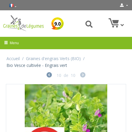
9.0
Menu
Accueil
/
Graines d'engrais Verts (BIO)
/
Bio Vesce cultivée - Engrais vert
10
de
10