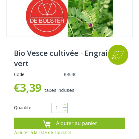
Bio Vesce cultivée - Engrais
vert
Code:
B4030
€
3,39
taxes incluses
+
Quantité:
−
Ajouter au panier
Ajouter à la liste de souhaits