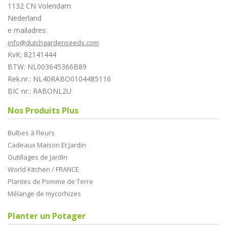
1132 CN Volendam
Nederland
e mailadres:
info@dutchgardenseeds.com
KvK: 82141444
BTW: NL003645366B89
Rek.nr.: NL40RABO0104485116
BIC nr.: RABONL2U
Nos Produits Plus
Bulbes à Fleurs
Cadeaux Maison Et Jardin
Outillages de Jardin
World Kitchen / FRANCE
Plantes de Pomme de Terre
Mélange de mycorhizes
Planter un Potager