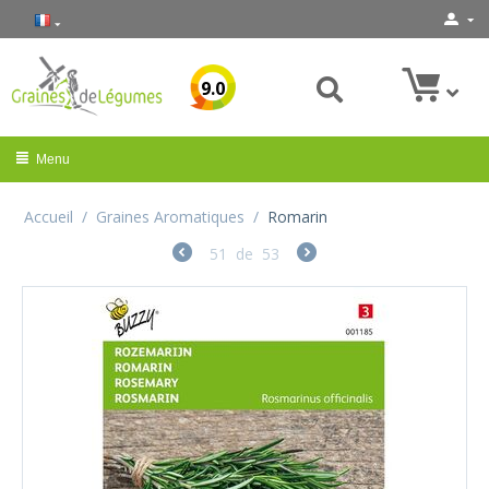
9.0
Menu
Accueil
/
Graines Aromatiques
/
Romarin
51
de
53