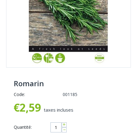
Romarin
Code:
001185
€
2,59
taxes incluses
+
Quantité:
−