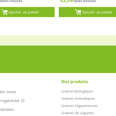
€
5,39
taxes incluses
taxes incluses
Ajouter au panier
Ajouter au panier
Nos produits
Graines Biologiques
den Seeds
Graines Aromatiques
rregatstraat 23
Graines Légumineuses
Volendam
Graines de Légumes