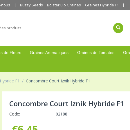
z-nous
Buzzy Seeds
Bolster Bio Graines
Graines Hybride F1
s de Fleurs
Graines Aromatiques
Graines de Tomates
Gra
Hybride F1
/
Concombre Court Iznik Hybride F1
Concombre Court Iznik Hybride F1
Code:
02188
€
6,45