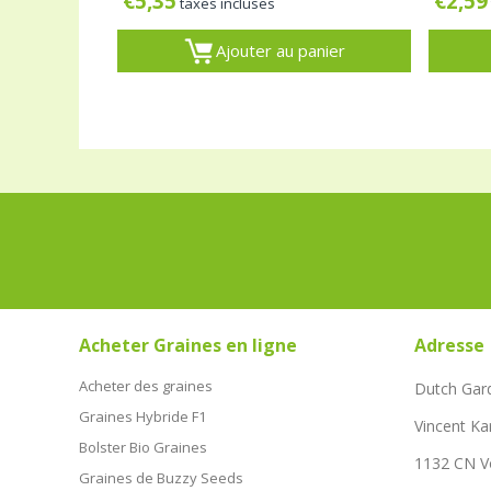
€
5,35
€
2,59
taxes incluses
Ajouter au panier
Acheter Graines en ligne
Adresse
Acheter des graines
Dutch Gar
Graines Hybride F1
Vincent Ka
Bolster Bio Graines
1132 CN 
Graines de Buzzy Seeds