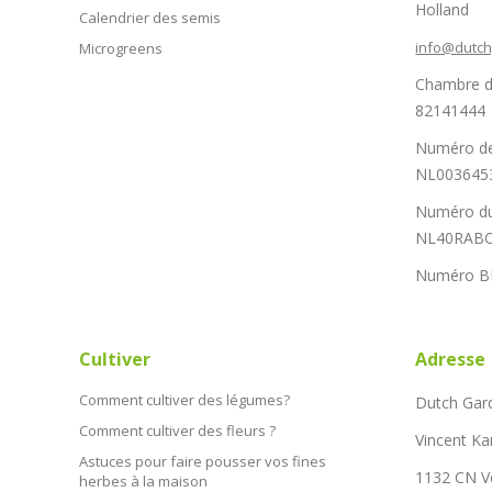
Holland
Calendrier des semis
info@dutc
Microgreens
Chambre d
82141444
Numéro de
NL003645
Numéro du
NL40RABO
Numéro B
Cultiver
Adresse
Comment cultiver des légumes?
Dutch Gar
Comment cultiver des fleurs ?
Vincent Ka
Astuces pour faire pousser vos fines
1132 CN 
herbes à la maison