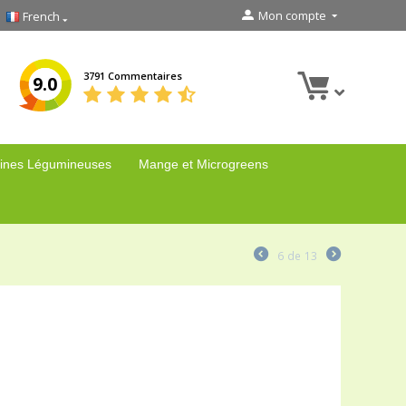
Mon compte
French
3791 Commentaires
9.0
ines Légumineuses
Mange et Microgreens
6
de
13