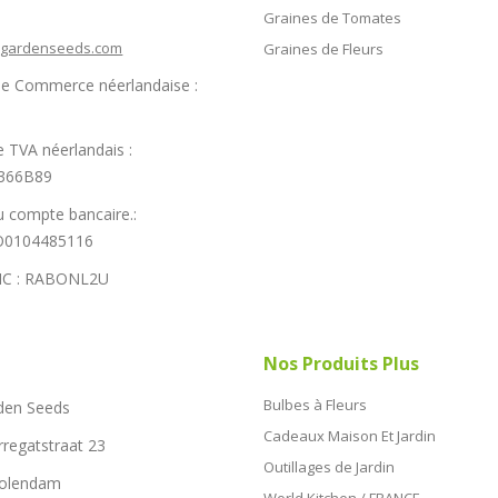
Graines de Tomates
hgardenseeds.com
Graines de Fleurs
e Commerce néerlandaise :
 TVA néerlandais :
366B89
 compte bancaire.:
0104485116
IC : RABONL2U
Nos Produits Plus
Bulbes à Fleurs
den Seeds
Cadeaux Maison Et Jardin
rregatstraat 23
Outillages de Jardin
Volendam
World Kitchen / FRANCE