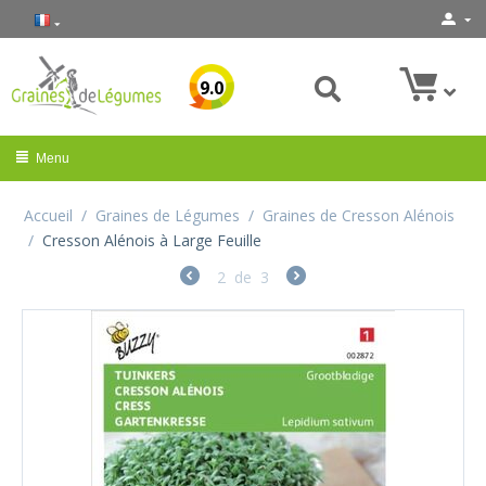
9.0
Menu
Accueil
/
Graines de Légumes
/
Graines de Cresson Alénois
/
Cresson Alénois à Large Feuille
2
de
3