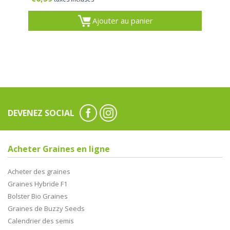
Ajouter au panier
DEVENEZ SOCIAL
Acheter Graines en ligne
Acheter des graines
Graines Hybride F1
Bolster Bio Graines
Graines de Buzzy Seeds
Calendrier des semis