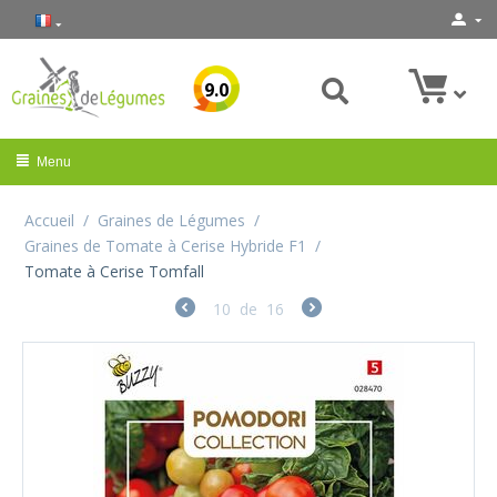
9.0
Menu
Accueil
/
Graines de Légumes
/
Graines de Tomate à Cerise Hybride F1
/
Tomate à Cerise Tomfall
10
de
16