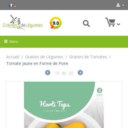
9.0
Menu
Accueil
/
Graines de Légumes
/
Graines de Tomates
/
Tomate Jaune en Forme de Poire
15
de
29