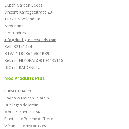
Dutch Garden Seeds
Vincent Karregatstraat 23
1132 CN Volendam
Nederland
e mailadres:
info@dutchgardenseeds.com
KvK: 82141444
BTW: NL003645366B89
Rek.nr.: NL40RABO0104485116
BIC nr.: RABONL2U
Nos Produits Plus
Bulbes à Fleurs
Cadeaux Maison Et Jardin
Outillages de Jardin
World Kitchen / FRANCE
Plantes de Pomme de Terre
Mélange de mycorhizes