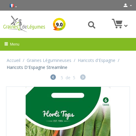
9.0
Menu
Accueil
/
Graines Légumineuses
/
Haricots d'Espagne
/
Haricots D'Espagne Streamline
5
de
5