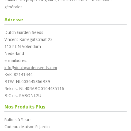
générales
Adresse
Dutch Garden Seeds
Vincent Karregatstraat 23
1132 CN Volendam
Nederland
e mailadres:
info@dutchgardenseeds.com
KvK: 82141444
BTW: NL003645366B89
Rek.nr.: NL40RABO0104485116
BIC nr.: RABONL2U
Nos Produits Plus
Bulbes à Fleurs
Cadeaux Maison Et Jardin