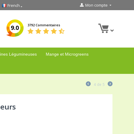
Mon compte
French
3792 Commentaires
9.0
ines Légumineuses
Mange et Microgreens
4
de
5
heurs