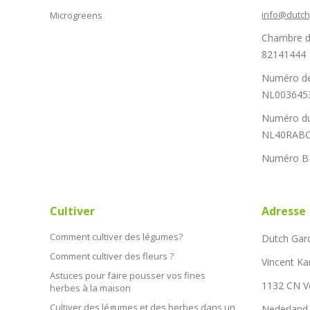
info@dutc
Microgreens
Chambre d
82141444
Numéro de
NL003645
Numéro du
NL40RABO
Numéro B
Cultiver
Adresse
Comment cultiver des légumes?
Dutch Gar
Comment cultiver des fleurs ?
Vincent Ka
Astuces pour faire pousser vos fines
1132 CN 
herbes à la maison
Cultiver des légumes et des herbes dans un
Nederland