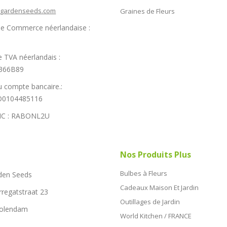
hgardenseeds.com
Graines de Fleurs
e Commerce néerlandaise :
 TVA néerlandais :
366B89
 compte bancaire.:
0104485116
IC : RABONL2U
Nos Produits Plus
Bulbes à Fleurs
den Seeds
Cadeaux Maison Et Jardin
rregatstraat 23
Outillages de Jardin
Volendam
World Kitchen / FRANCE