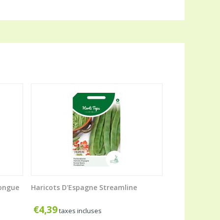
longue
Haricots D'Espagne Streamline
€
4,39
taxes incluses