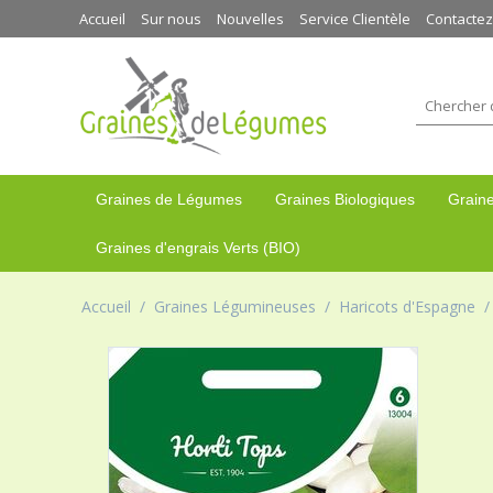
Accueil
Sur nous
Nouvelles
Service Clientèle
Contacte
Graines de Légumes
Graines Biologiques
Graine
Graines d'engrais Verts (BIO)
Accueil
/
Graines Légumineuses
/
Haricots d'Espagne
/