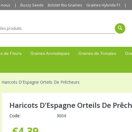
z-nous
Buzzy Seeds
Bolster Bio Graines
Graines Hybride F1
s de Fleurs
Graines Aromatiques
Graines de Tomates
Gra
Haricots D'Espagne Orteils De Prêcheurs
Haricots D'Espagne Orteils De Prêc
Code:
3004
€
4,39