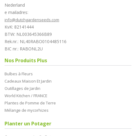
Nederland
e mailadres:
info@dutchgardenseeds.com
KvK: 82141444
BTW: NL003645366B89
Rek.nr.: NL40RABO0104485116
BIC nr.: RABONL2U
Nos Produits Plus
Bulbes à Fleurs
Cadeaux Maison Et Jardin
Outillages de Jardin
World Kitchen / FRANCE
Plantes de Pomme de Terre
Mélange de mycorhizes
Planter un Potager