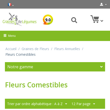
9.0
Menu
Accueil
/
Graines de Fleurs
/
Fleurs Annuelles
/
Fleurs Comestibles
Notre gamme
Fleurs Comestibles
Trier par ordre alphabétique : A à Z
12 Par page