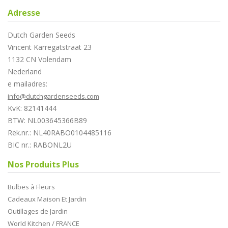
Adresse
Dutch Garden Seeds
Vincent Karregatstraat 23
1132 CN Volendam
Nederland
e mailadres:
info@dutchgardenseeds.com
KvK: 82141444
BTW: NL003645366B89
Rek.nr.: NL40RABO0104485116
BIC nr.: RABONL2U
Nos Produits Plus
Bulbes à Fleurs
Cadeaux Maison Et Jardin
Outillages de Jardin
World Kitchen / FRANCE