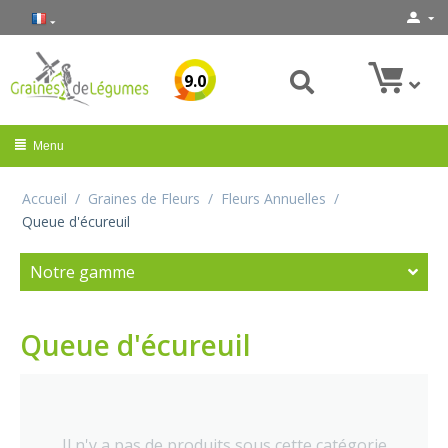
9.0
Menu
Accueil
/
Graines de Fleurs
/
Fleurs Annuelles
/
Queue d'écureuil
Notre gamme
Queue d'écureuil
Il n'y a pas de produits sous cette catégorie