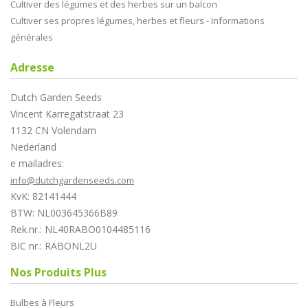
Cultiver des légumes et des herbes sur un balcon
Cultiver ses propres légumes, herbes et fleurs - Informations
générales
Adresse
Dutch Garden Seeds
Vincent Karregatstraat 23
1132 CN Volendam
Nederland
e mailadres:
info@dutchgardenseeds.com
KvK: 82141444
BTW: NL003645366B89
Rek.nr.: NL40RABO0104485116
BIC nr.: RABONL2U
Nos Produits Plus
Bulbes à Fleurs