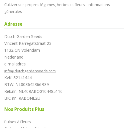
Cultiver ses propres légumes, herbes et fleurs - Informations
générales
Adresse
Dutch Garden Seeds
Vincent Karregatstraat 23
1132 CN Volendam
Nederland
e mailadres:
info@dutchgardenseeds.com
KvK: 82141444
BTW: NL003645366B89
Rek.nr.: NL40RABO0104485116
BIC nr.: RABONL2U
Nos Produits Plus
Bulbes à Fleurs